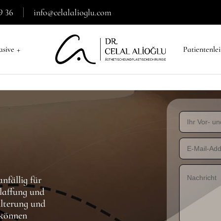
9 36
info@celalalioglu.com
+
asive
Patientenle
nfällig für
laffung und
Alterung und
 können