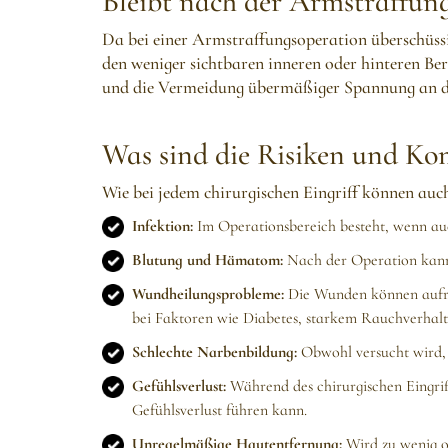
Bleibt nach der Armstraffun
Da bei einer Armstraffungsoperation überschüssi
den weniger sichtbaren inneren oder hinteren Be
und die Vermeidung übermäßiger Spannung an der 
Was sind die Risiken und Ko
Wie bei jedem chirurgischen Eingriff können auc
Infektion:
Im Operationsbereich besteht, wenn auch
Blutung und Hämatom:
Nach der Operation kann
Wundheilungsprobleme:
Die Wunden können aufrei
bei Faktoren wie Diabetes, starkem Rauchverhal
Schlechte Narbenbildung:
Obwohl versucht wird, 
Gefühlsverlust:
Während des chirurgischen Eingri
Gefühlsverlust führen kann.
Unregelmäßige Hautentfernung:
Wird zu wenig od