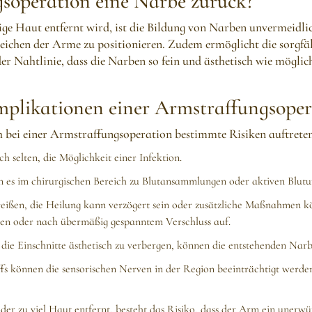
gsoperation eine Narbe zurück?
ge Haut entfernt wird, ist die Bildung von Narben unvermeidlic
reichen der Arme zu positionieren. Zudem ermöglicht die sorgf
Nahtlinie, dass die Narben so fein und ästhetisch wie möglich
mplikationen einer Armstraffungsoper
h bei einer Armstraffungsoperation bestimmte Risiken auftreten
 selten, die Möglichkeit einer Infektion.
 es im chirurgischen Bereich zu Blutansammlungen oder aktiven Blu
ßen, die Heilung kann verzögert sein oder zusätzliche Maßnahmen kön
ten oder nach übermäßig gespanntem Verschluss auf.
die Einschnitte ästhetisch zu verbergen, können die entstehenden Nar
ffs können die sensorischen Nerven in der Region beeinträchtigt werd
er zu viel Haut entfernt, besteht das Risiko, dass der Arm ein unerwü