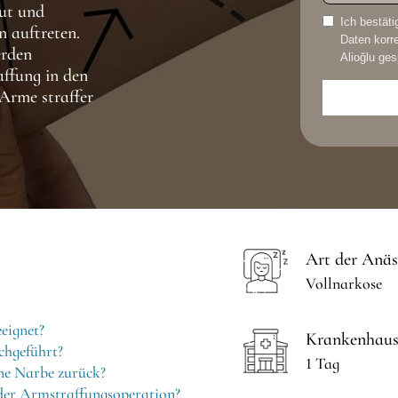
aut und
Ich bestät
n auftreten.
Daten korre
erden
Alioğlu ges
affung in den
Arme straffer
Art der Anäs
Vollnarkose
eignet?
Krankenhaus
chgeführt?
1 Tag
ne Narbe zurück?
der Armstraffungsoperation?