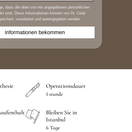
ige, dass die oben von mir angegebenen persönlichen
kt sind. Diese Informationen können von Dr. Celal
peichert, verarbeitet und weitergegeben werden.
thesie
Operationsdauer
1 stunde
aufenthalt
Bleiben Sie in
Istanbul
6 Tage