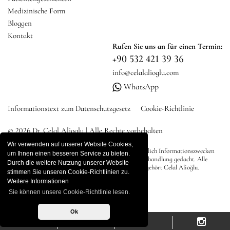
Medizinische Form
Bloggen
Kontakt
Rufen Sie uns an für einen Termin:
+90 532 421 39 36
info@celalalioglu.com
WhatsApp
Informationstext zum Datenschutzgesetz
Cookie-Richtlinie
© 2026 Dr. Celal Alioglu | Alle Rechte vorbehalten
Wir verwenden auf unserer Website Cookies,
Sämtliche Inhalte auf dieser Website dienen ausschließlich Informationszwecken
um Ihnen einen besseren Service zu bieten.
und sind nicht als direkte Werbung, Diagnose oder Behandlung gedacht. Alle
Durch die weitere Nutzung unserer Website
Rechte an den Inhalten der Website liegen bei Dr. Es gehört Celal Alioğlu.
stimmen Sie unseren Cookie-Richtlinien zu.
Weitere Informationen
Sie können unsere Cookie-Richtlinie lesen.
Ok