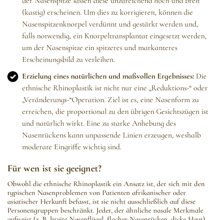
der Nasenspitze lassen diese unzureichend hoch und breit
(kastig) erscheinen. Um dies zu korrigieren, können die
Nasenspitzenknorpel verdünnt und gestärkt werden und,
falls notwendig, ein Knorpeltransplantat eingesetzt werden,
um der Nasenspitze ein spitzeres und markanteres
Erscheinungsbild zu verleihen.
Erzielung eines natürlichen und maßvollen Ergebnisses:
Die
ethnische Rhinoplastik ist nicht nur eine „Reduktions-“ oder
„Veränderungs-“Operation. Ziel ist es, eine Nasenform zu
erreichen, die proportional zu den übrigen Gesichtszügen ist
und natürlich wirkt. Eine zu starke Anhebung des
Nasenrückens kann unpassende Linien erzeugen, weshalb
moderate Eingriffe wichtig sind.
Für wen ist sie geeignet?
Obwohl die ethnische Rhinoplastik ein Ansatz ist, der sich mit den
typischen Nasenproblemen von Patienten afrikanischer oder
asiatischer Herkunft befasst, ist sie nicht ausschließlich auf diese
Personengruppen beschränkt. Jeder, der ähnliche nasale Merkmale
aufweist (z. B. breite Nasenflügel, flacher Nasenrücken, dicke Haut),