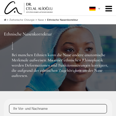
Über mich
+
Ästhetische Chirurgie
Nase
Ethnische Nasenkorrektur
Ästhetische Chirurgie
+
Ethnische Nasenkorrektur
Minimal Invasive
+
Patientenleitfaden
+
Bei manchen Ethnien kann die Nase andere anatomische
Merkmale aufweisen. Mit einer ethnischen Rhinoplastik
Kontakt
werden Deformationen und Funktionsstörungen korrigiert,
die aufgrund der ethnischen Zugehörigkeit an der Nase
auftreten.
+
Informationen bekommen