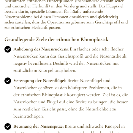
bestimmten ethnischen Hintergründen (insbesondere afrikanischer
und asiatischer Herkunft) in den Vordergrund stellt. Das Hauptziel
besteht darin, spezielle Lösungen für häufig auftretende
Nasenprobleme bei diesen Personen anzubieten und gleichzeitig
sicherzustellen, dass die Operationsergebnisse zum Gesichtsprofil und
zur ethnischen Herkunft passen.
Grundlegende Ziele der ethnischen Rhinoplastik
Anhebung des Nasenrückens:
Ein flacher oder sehr flacher
Nasenrücken kann das Gesichtsprofil und die Nasenästhetik
negativ beeinflussen. Deshalb wird der Nasenrücken mit
zusätzlichem Knorpel angehoben.
Verengung der Nasenflügel:
Breite Nasenflügel und
Nasenlöcher gehören zu den häufigsten Problemen, die in
der ethnischen Rhinoplastik korrigiert werden. Ziel ist es, die
Nasenlöcher und Flügel auf eine Breite zu bringen, die besser
zum restlichen Gesicht passt, ohne die Natürlichkeit zu
beeinträchtigen.
Betonung der Nasenspitze:
Breite und schwache Knorpel in