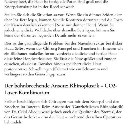
Nasenspitze), die Haut ist fettig, die Poren sind groß und die
Knorpelstruktur ist in der Regel schwach.
Stellen Sie sich die Situation so vor: Wenn Sie ein dünnes Seidenlaken
über Ihr Bett legen, können Sie alle Konturen darunter und die Form
der Kissen deutlich erkennen (Nase mit dünner Haut). Wenn Sie
jedoch eine dicke Wolldecke über dasselbe Bett legen, können Sie
keine der darunter liegenden Details mehr erkennen.
Dies ist das grundlegende Problem bei der Nasenkorrektur bei dicker
Haut. Selbst wenn der Chirurg Knorpel und Knochen im Inneren wie
ein Bildhauer makellos formt, verdeckt die dicke und fettige Haut
diese feine Handwerkskunst. Sie lässt die Nase größer und runder
aussehen, als sie ist. Darüber hinaus speichert dicke Haut
postoperative Schwellungen (Ödeme) wie ein Schwamm und
verlängert so den Genesungsprozess.
Der bahnbrechende Ansatz: Rhinoplastik + CO2-
Laser-Kombination
Früher beschäftigten sich Chirurgen nur mit dem Knorpel und den
Knochen im Inneren. Beim Ansatz der "Ganzheitlichen Rhinoplastik"
von Dr. Celal Alioğlu wird jedoch auch die Qualität des "Stoffes", der
das Gerüst bedeckt – also die Haut –, während derselben Operation
behandelt.