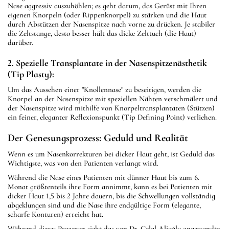
Nase aggressiv auszuhöhlen; es geht darum, das Gerüst mit Ihren
eigenen Knorpeln (oder Rippenknorpel) zu stärken und die Haut
durch Abstützen der Nasenspitze nach vorne zu drücken. Je stabiler
die Zeltstange, desto besser hält das dicke Zelttuch (die Haut)
darüber.
2. Spezielle Transplantate in der Nasenspitzenästhetik
(Tip Plasty):
Um das Aussehen einer "Knollennase" zu beseitigen, werden die
Knorpel an der Nasenspitze mit speziellen Nähten verschmälert und
der Nasenspitze wird mithilfe von Knorpeltransplantaten (Stützen)
ein feiner, eleganter Reflexionspunkt (Tip Defining Point) verliehen.
Der Genesungsprozess: Geduld und Realität
Wenn es um Nasenkorrekturen bei dicker Haut geht, ist Geduld das
Wichtigste, was von den Patienten verlangt wird.
Während die Nase eines Patienten mit dünner Haut bis zum 6.
Monat größtenteils ihre Form annimmt, kann es bei Patienten mit
dicker Haut 1,5 bis 2 Jahre dauern, bis die Schwellungen vollständig
abgeklungen sind und die Nase ihre endgültige Form (elegante,
scharfe Konturen) erreicht hat.
Während dieses Prozesses sieht das von Dr. Celal Alioğlu angewandte