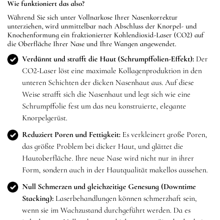
Wie funktioniert das also?
Während Sie sich unter Vollnarkose Ihrer Nasenkorrektur
unterziehen, wird unmittelbar nach Abschluss der Knorpel- und
Knochenformung ein fraktionierter Kohlendioxid-Laser (CO2) auf
die Oberfläche Ihrer Nase und Ihre Wangen angewendet.
Verdünnt und strafft die Haut (Schrumpffolien-Effekt):
Der
CO2-Laser löst eine maximale Kollagenproduktion in den
unteren Schichten der dicken Nasenhaut aus. Auf diese
Weise strafft sich die Nasenhaut und legt sich wie eine
Schrumpffolie fest um das neu konstruierte, elegante
Knorpelgerüst.
Reduziert Poren und Fettigkeit:
Es verkleinert große Poren,
das größte Problem bei dicker Haut, und glättet die
Hautoberfläche. Ihre neue Nase wird nicht nur in ihrer
Form, sondern auch in der Hautqualität makellos aussehen.
Null Schmerzen und gleichzeitige Genesung (Downtime
Stacking):
Laserbehandlungen können schmerzhaft sein,
wenn sie im Wachzustand durchgeführt werden. Da es