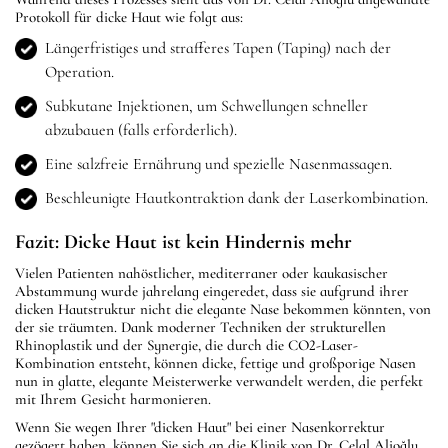
Protokoll für dicke Haut wie folgt aus:
Längerfristiges und strafferes Tapen (Taping) nach der
Operation.
Subkutane Injektionen, um Schwellungen schneller
abzubauen (falls erforderlich).
Eine salzfreie Ernährung und spezielle Nasenmassagen.
Beschleunigte Hautkontraktion dank der Laserkombination.
Fazit: Dicke Haut ist kein Hindernis mehr
Vielen Patienten nahöstlicher, mediterraner oder kaukasischer
Abstammung wurde jahrelang eingeredet, dass sie aufgrund ihrer
dicken Hautstruktur nicht die elegante Nase bekommen könnten, von
der sie träumten. Dank moderner Techniken der strukturellen
Rhinoplastik und der Synergie, die durch die CO2-Laser-
Kombination entsteht, können dicke, fettige und großporige Nasen
nun in glatte, elegante Meisterwerke verwandelt werden, die perfekt
mit Ihrem Gesicht harmonieren.
Wenn Sie wegen Ihrer "dicken Haut" bei einer Nasenkorrektur
gezögert haben, können Sie sich an die Klinik von Dr. Celal Alioğlu