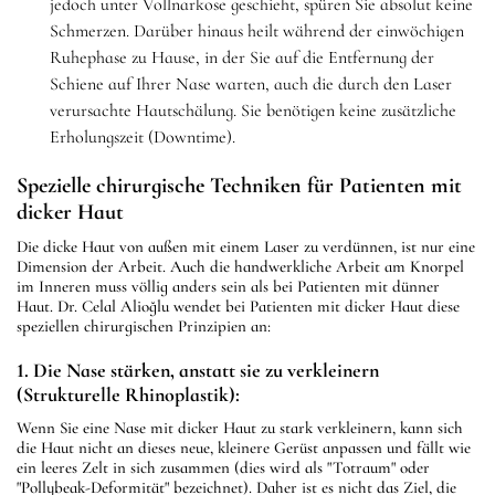
jedoch unter Vollnarkose geschieht, spüren Sie absolut keine
Schmerzen. Darüber hinaus heilt während der einwöchigen
Ruhephase zu Hause, in der Sie auf die Entfernung der
Schiene auf Ihrer Nase warten, auch die durch den Laser
verursachte Hautschälung. Sie benötigen keine zusätzliche
Erholungszeit (Downtime).
Spezielle chirurgische Techniken für Patienten mit
dicker Haut
Die dicke Haut von außen mit einem Laser zu verdünnen, ist nur eine
Dimension der Arbeit. Auch die handwerkliche Arbeit am Knorpel
im Inneren muss völlig anders sein als bei Patienten mit dünner
Haut. Dr. Celal Alioğlu wendet bei Patienten mit dicker Haut diese
speziellen chirurgischen Prinzipien an:
1. Die Nase stärken, anstatt sie zu verkleinern
(Strukturelle Rhinoplastik):
Wenn Sie eine Nase mit dicker Haut zu stark verkleinern, kann sich
die Haut nicht an dieses neue, kleinere Gerüst anpassen und fällt wie
ein leeres Zelt in sich zusammen (dies wird als "Totraum" oder
"Pollybeak-Deformität" bezeichnet). Daher ist es nicht das Ziel, die