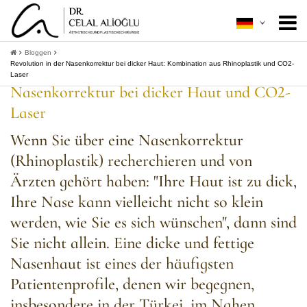
Über mich
+
Bloggen
Revolution in der Nasenkorrektur bei dicker Haut: Kombination aus Rhinoplastik und CO2-
Laser
Ästhetische Chirurgie
+
Nasenkorrektur bei dicker Haut und CO2-
Laser
Minimal Invasive
+
Wenn Sie über eine Nasenkorrektur
Patientenleitfaden
+
(Rhinoplastik) recherchieren und von
Kontakt
Ärzten gehört haben: "Ihre Haut ist zu dick,
Ihre Nase kann vielleicht nicht so klein
+
Informationen bekommen
werden, wie Sie es sich wünschen", dann sind
Sie nicht allein. Eine dicke und fettige
Nasenhaut ist eines der häufigsten
Patientenprofile, denen wir begegnen,
insbesondere in der Türkei, im Nahen