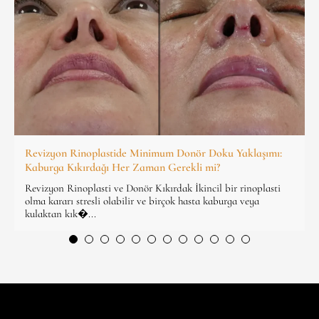
Revizyon Rinoplastide Minimum Donör Doku Yaklaşımı:
Kaburga Kıkırdağı Her Zaman Gerekli mi?
Revizyon Rinoplasti ve Donör Kıkırdak İkincil bir rinoplasti
olma kararı stresli olabilir ve birçok hasta kaburga veya
kulaktan kık�...