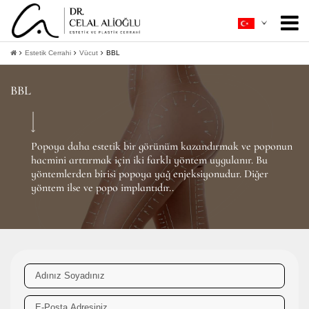
Hakkımda
+
Estetik Cerrahi
Vücut
BBL
Estetik Cerrahi
+
BBL
Ameliyatsız Estetik
+
Hasta Rehberi
+
Popoya daha estetik bir görünüm kazandırmak ve poponun
hacmini arttırmak için iki farklı yöntem uygulanır. Bu
İletişim
yöntemlerden birisi popoya yağ enjeksiyonudur. Diğer
yöntem ilse ve popo implantıdır..
+
Bilgi Al