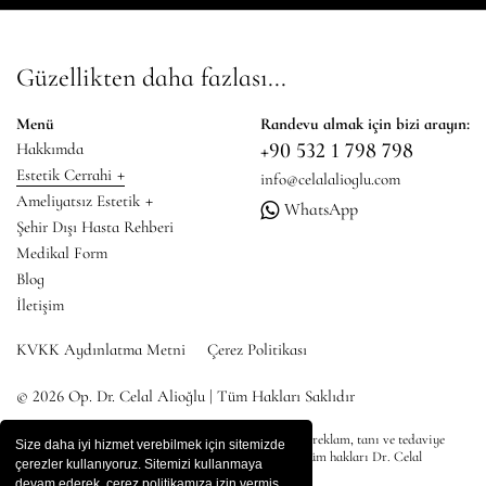
Güzellikten daha fazlası...
Menü
Randevu almak için bizi arayın:
+90 532 1 798 798
Hakkımda
+
Estetik Cerrahi
info@celalalioglu.com
+
Ameliyatsız Estetik
WhatsApp
Şehir Dışı Hasta Rehberi
Medikal Form
Blog
İletişim
KVKK Aydınlatma Metni
Çerez Politikası
© 2026 Op. Dr. Celal Alioğlu | Tüm Hakları Saklıdır
* Bu sitedeki tüm içerikler bilgilendirme amaçlı olup, reklam, tanı ve tedaviye
Size daha iyi hizmet verebilmek için sitemizde
yönlendirme amacı taşımamaktadır. Site içeriğinin tüm hakları Dr. Celal
çerezler kullanıyoruz. Sitemizi kullanmaya
Alioğlu'na aittir.
devam ederek, çerez politikamıza izin vermiş