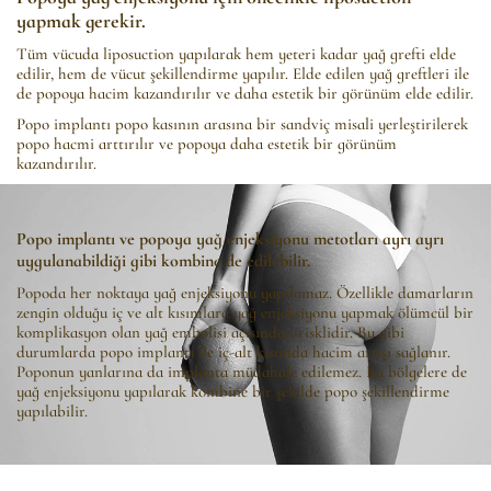
yapmak gerekir.
Tüm vücuda liposuction yapılarak hem yeteri kadar yağ grefti elde
edilir, hem de vücut şekillendirme yapılır. Elde edilen yağ greftleri ile
de popoya hacim kazandırılır ve daha estetik bir görünüm elde edilir.
Popo implantı popo kasının arasına bir sandviç misali yerleştirilerek
popo hacmi arttırılır ve popoya daha estetik bir görünüm
kazandırılır.
Popo implantı ve popoya yağ enjeksiyonu metotları ayrı ayrı
uygulanabildiği gibi kombine de edilebilir.
Popoda her noktaya yağ enjeksiyonu yapılamaz. Özellikle damarların
zengin olduğu iç ve alt kısımlara yağ enjeksiyonu yapmak ölümcül bir
komplikasyon olan yağ embolisi açısından risklidir. Bu gibi
durumlarda popo implantı ile iç-alt kısımda hacim artışı sağlanır.
Poponun yanlarına da implanta müdahale edilemez. Bu bölgelere de
yağ enjeksiyonu yapılarak kombine bir şekilde popo şekillendirme
yapılabilir.