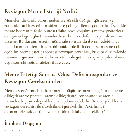
Revizyon Meme Estetiği Nedir?
Memeler, dinamik yapısı nedeniyle sürekli değişim gösteren ve
zamanla farklı estetik problemlere yol açabilen organlardır. Özellikle
meme hacminin fazla olması (daha önce koyulmuş meme protezleri
de aynı etkiyi sağlar) memelerde sarkma ve deformasyon ihtimalini
arttırır. Bu durum, estetik müdahale sonrası da devam edebilir ve
hastaların yeniden bir cerrahi müdahale ihtiyacı hissetmesine yol
açabilir. Meme estetiği sonrası revizyon cerrahisi, bu gibi durumlarda
memenin görünümünü daha estetik hale getirmek için yapılan ikinci
veya sonraki müdahaleleri ifade eder.
Meme Estetiği Sonrası Olası Deformasyonlar ve
Revizyon Gereksinimleri
Meme estetiği ameliyatları (meme büyütme, meme küçültme, meme
dikleştirme ve protezli meme dikleştirme) sonrasında zamanla
memelerde çeşitli değişiklikler meydana gelebilir. Bu değişikliklerin
revizyon cerrahisi ile düzeltilmesi gerekebilir. Peki, hangi
deformiteler sık görülür ve nasıl bir müdahale gereklidir?
İmplant Değişimi