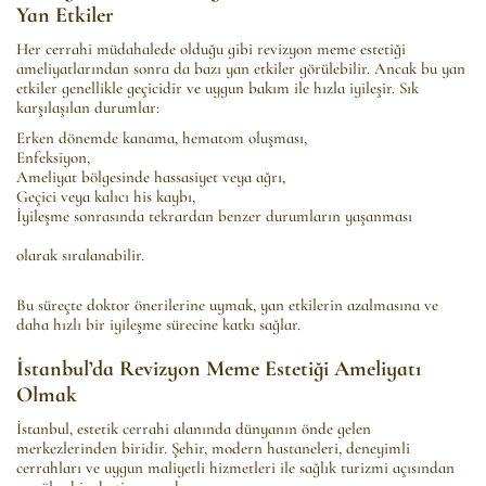
Yan Etkiler
Her cerrahi müdahalede olduğu gibi revizyon meme estetiği
ameliyatlarından sonra da bazı yan etkiler görülebilir. Ancak bu yan
etkiler genellikle geçicidir ve uygun bakım ile hızla iyileşir. Sık
karşılaşılan durumlar:
Erken dönemde kanama, hematom oluşması,
Enfeksiyon,
Ameliyat bölgesinde hassasiyet veya ağrı,
Geçici veya kalıcı his kaybı,
İyileşme sonrasında tekrardan benzer durumların yaşanması
olarak sıralanabilir.
Bu süreçte doktor önerilerine uymak, yan etkilerin azalmasına ve
daha hızlı bir iyileşme sürecine katkı sağlar.
İstanbul’da Revizyon Meme Estetiği Ameliyatı
Olmak
İstanbul, estetik cerrahi alanında dünyanın önde gelen
merkezlerinden biridir. Şehir, modern hastaneleri, deneyimli
cerrahları ve uygun maliyetli hizmetleri ile sağlık turizmi açısından