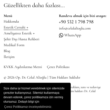
Güzellikten daha fazlası...
Menü
Randevu almak için bizi arayın:
+90 532 1 798 798
Hakkımda
+
Estetik Cerrahi
info@celalalioglu.com
+
Ameliyatsız Estetik
WhatsApp
Şehir Dışı Hasta Rehberi
Medikal Form
Blog
İletişim
KVKK Aydınlatma Metni
Çerez Politikası
© 2026 Op. Dr. Celal Alioğlu | Tüm Hakları Saklıdır
* Bu sitedeki tüm içerikler bilgilendirme amaçlı olup, reklam, tanı ve tedaviye
Size daha iyi hizmet verebilmek için sitemizde
yönlendirme amacı taşımamaktadır. Site içeriğinin tüm hakları Dr. Celal
çerezler kullanıyoruz. Sitemizi kullanmaya
Alioğlu'na aittir.
devam ederek, çerez politikamıza izin vermiş
olursunuz. Detaylı bilgi için
Çerez Politikamızı inceleyebilirsiniz.