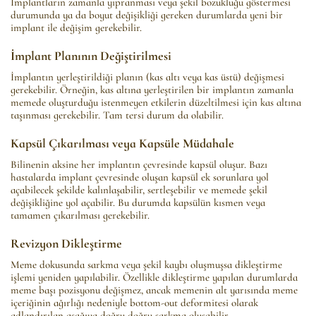
İmplantların zamanla yıpranması veya şekil bozukluğu göstermesi
durumunda ya da boyut değişikliği gereken durumlarda yeni bir
implant ile değişim gerekebilir.
İmplant Planının Değiştirilmesi
İmplantın yerleştirildiği planın (kas altı veya kas üstü) değişmesi
gerekebilir. Örneğin, kas altına yerleştirilen bir implantın zamanla
memede oluşturduğu istenmeyen etkilerin düzeltilmesi için kas altına
taşınması gerekebilir. Tam tersi durum da olabilir.
Kapsül Çıkarılması veya Kapsüle Müdahale
Bilinenin aksine her implantın çevresinde kapsül oluşur. Bazı
hastalarda implant çevresinde oluşan kapsül ek sorunlara yol
açabilecek şekilde kalınlaşabilir, sertleşebilir ve memede şekil
değişikliğine yol açabilir. Bu durumda kapsülün kısmen veya
tamamen çıkarılması gerekebilir.
Revizyon Dikleştirme
Meme dokusunda sarkma veya şekil kaybı oluşmuşsa dikleştirme
işlemi yeniden yapılabilir. Özellikle dikleştirme yapılan durumlarda
meme başı pozisyonu değişmez, ancak memenin alt yarısında meme
içeriğinin ağırlığı nedeniyle bottom-out deformitesi olarak
adlandırılan aşağıya doğru doğru sarkma oluşabilir.