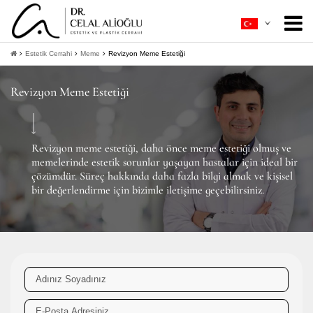
Hakkımda
+
Estetik Cerrahi
Meme
Revizyon Meme Estetiği
Estetik Cerrahi
+
Revizyon Meme Estetiği
Ameliyatsız Estetik
+
Hasta Rehberi
+
Revizyon meme estetiği, daha önce meme estetiği olmuş ve
memelerinde estetik sorunlar yaşayan hastalar için ideal bir
İletişim
çözümdür. Süreç hakkında daha fazla bilgi almak ve kişisel
bir değerlendirme için bizimle iletişime geçebilirsiniz.
+
Bilgi Al