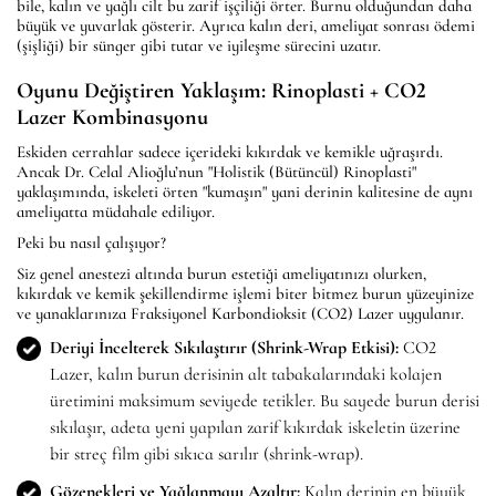
bile, kalın ve yağlı cilt bu zarif işçiliği örter. Burnu olduğundan daha
büyük ve yuvarlak gösterir. Ayrıca kalın deri, ameliyat sonrası ödemi
(şişliği) bir sünger gibi tutar ve iyileşme sürecini uzatır.
Oyunu Değiştiren Yaklaşım: Rinoplasti + CO2
Lazer Kombinasyonu
Eskiden cerrahlar sadece içerideki kıkırdak ve kemikle uğraşırdı.
Ancak Dr. Celal Alioğlu’nun "Holistik (Bütüncül) Rinoplasti"
yaklaşımında, iskeleti örten "kumaşın" yani derinin kalitesine de aynı
ameliyatta müdahale ediliyor.
Peki bu nasıl çalışıyor?
Siz genel anestezi altında burun estetiği ameliyatınızı olurken,
kıkırdak ve kemik şekillendirme işlemi biter bitmez burun yüzeyinize
ve yanaklarınıza Fraksiyonel Karbondioksit (CO2) Lazer uygulanır.
Deriyi İncelterek Sıkılaştırır (Shrink-Wrap Etkisi):
CO2
Lazer, kalın burun derisinin alt tabakalarındaki kolajen
üretimini maksimum seviyede tetikler. Bu sayede burun derisi
sıkılaşır, adeta yeni yapılan zarif kıkırdak iskeletin üzerine
bir streç film gibi sıkıca sarılır (shrink-wrap).
Gözenekleri ve Yağlanmayı Azaltır:
Kalın derinin en büyük