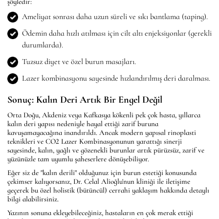
şöyledir:
Ameliyat sonrası daha uzun süreli ve sıkı bantlama (taping).
Ödemin daha hızlı atılması için cilt altı enjeksiyonlar (gerekli
durumlarda).
Tuzsuz diyet ve özel burun masajları.
Lazer kombinasyonu sayesinde hızlandırılmış deri daralması.
Sonuç: Kalın Deri Artık Bir Engel Değil
Orta Doğu, Akdeniz veya Kafkasya kökenli pek çok hasta, yıllarca
kalın deri yapısı nedeniyle hayal ettiği zarif buruna
kavuşamayacağına inandırıldı. Ancak modern yapısal rinoplasti
teknikleri ve CO2 Lazer Kombinasyonunun yarattığı sinerji
sayesinde, kalın, yağlı ve gözenekli burunlar artık pürüzsüz, zarif ve
yüzünüzle tam uyumlu şaheserlere dönüşebiliyor.
Eğer siz de "kalın derili" olduğunuz için burun estetiği konusunda
çekimser kalıyorsanız, Dr. Celal Alioğlu'nun kliniği ile iletişime
geçerek bu özel holistik (bütüncül) cerrahi yaklaşım hakkında detaylı
bilgi alabilirsiniz.
Yazının sonuna ekleyebileceğiniz, hastaların en çok merak ettiği