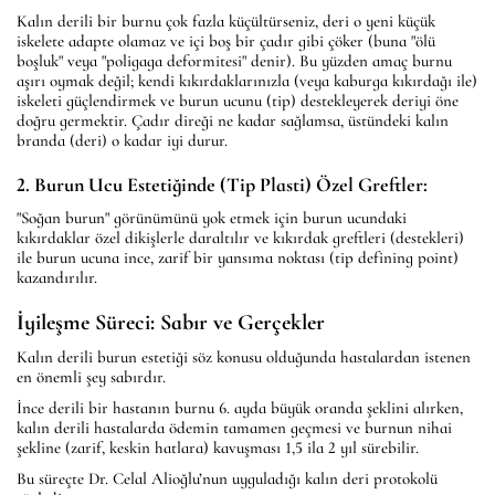
Kalın derili bir burnu çok fazla küçültürseniz, deri o yeni küçük
iskelete adapte olamaz ve içi boş bir çadır gibi çöker (buna "ölü
boşluk" veya "poligaga deformitesi" denir). Bu yüzden amaç burnu
aşırı oymak değil; kendi kıkırdaklarınızla (veya kaburga kıkırdağı ile)
iskeleti güçlendirmek ve burun ucunu (tip) destekleyerek deriyi öne
doğru germektir. Çadır direği ne kadar sağlamsa, üstündeki kalın
branda (deri) o kadar iyi durur.
2. Burun Ucu Estetiğinde (Tip Plasti) Özel Greftler:
"Soğan burun" görünümünü yok etmek için burun ucundaki
kıkırdaklar özel dikişlerle daraltılır ve kıkırdak greftleri (destekleri)
ile burun ucuna ince, zarif bir yansıma noktası (tip defining point)
kazandırılır.
İyileşme Süreci: Sabır ve Gerçekler
Kalın derili burun estetiği söz konusu olduğunda hastalardan istenen
en önemli şey sabırdır.
İnce derili bir hastanın burnu 6. ayda büyük oranda şeklini alırken,
kalın derili hastalarda ödemin tamamen geçmesi ve burnun nihai
şekline (zarif, keskin hatlara) kavuşması 1,5 ila 2 yıl sürebilir.
Bu süreçte Dr. Celal Alioğlu’nun uyguladığı kalın deri protokolü