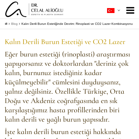
Hakkımda
+
Blog
Kalın Derili Burun Estetiğinde Devrim: Rinoplasti ve CO2 Lazer Kombinasyonu
Estetik Cerrahi
+
Kalın Derili Burun Estetiği ve CO2 Lazer
Ameliyatsız Estetik
+
Eğer burun estetiği (rinoplasti) araştırması
yapıyorsanız ve doktorlardan "deriniz çok
Hasta Rehberi
+
kalın, burnunuz istediğiniz kadar
İletişim
küçülmeyebilir" cümlesini duyduysanız,
yalnız değilsiniz. Özellikle Türkiye, Orta
+
Bilgi Al
Doğu ve Akdeniz coğrafyasında en sık
karşılaştığımız hasta profillerinden biri
kalın derili ve yağlı burun yapısıdır.
İşte kalın derili burun estetiği hakkında