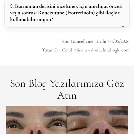
5. Burnumun derisini inceltmek için ameliyat öncesi
veya sonrası Roaccutane (İzotretinoin) gibi ilaçlar
kullanabilir miyim?
Son Güncelleme Tarihi
:04/05/2026
Yazar
:Dr. Celal Alioğlu -
dr@celalalioglu.com
Son Blog Yazılarımıza Göz
Atın