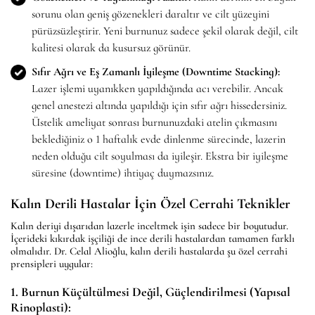
sorunu olan geniş gözenekleri daraltır ve cilt yüzeyini
pürüzsüzleştirir. Yeni burnunuz sadece şekil olarak değil, cilt
kalitesi olarak da kusursuz görünür.
Sıfır Ağrı ve Eş Zamanlı İyileşme (Downtime Stacking):
Lazer işlemi uyanıkken yapıldığında acı verebilir. Ancak
genel anestezi altında yapıldığı için sıfır ağrı hissedersiniz.
Üstelik ameliyat sonrası burnunuzdaki atelin çıkmasını
beklediğiniz o 1 haftalık evde dinlenme sürecinde, lazerin
neden olduğu cilt soyulması da iyileşir. Ekstra bir iyileşme
süresine (downtime) ihtiyaç duymazsınız.
Kalın Derili Hastalar İçin Özel Cerrahi Teknikler
Kalın deriyi dışarıdan lazerle inceltmek işin sadece bir boyutudur.
İçerideki kıkırdak işçiliği de ince derili hastalardan tamamen farklı
olmalıdır. Dr. Celal Alioğlu, kalın derili hastalarda şu özel cerrahi
prensipleri uygular:
1. Burnun Küçültülmesi Değil, Güçlendirilmesi (Yapısal
Rinoplasti):