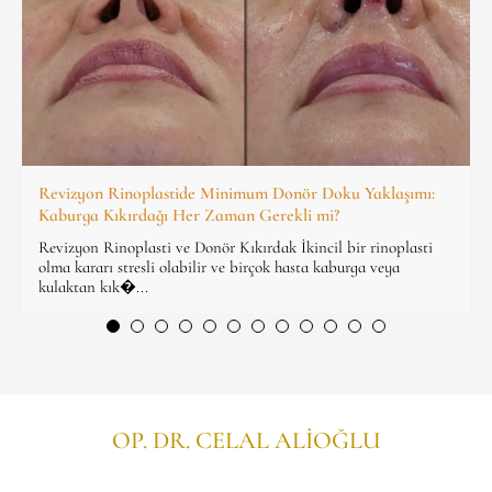
Revizyon Rinoplastide Minimum Donör Doku Yaklaşımı:
Kaburga Kıkırdağı Her Zaman Gerekli mi?
Revizyon Rinoplasti ve Donör Kıkırdak İkincil bir rinoplasti
olma kararı stresli olabilir ve birçok hasta kaburga veya
kulaktan kık�...
OP. DR. CELAL ALİOĞLU