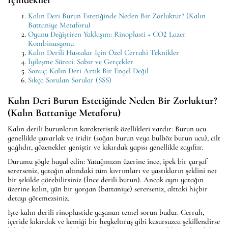
İçindekiler
Kalın Deri Burun Estetiğinde Neden Bir Zorluktur? (Kalın
Battaniye Metaforu)
Oyunu Değiştiren Yaklaşım: Rinoplasti + CO2 Lazer
Kombinasyonu
Kalın Derili Hastalar İçin Özel Cerrahi Teknikler
İyileşme Süreci: Sabır ve Gerçekler
Sonuç: Kalın Deri Artık Bir Engel Değil
Sıkça Sorulan Sorular (SSS)
Kalın Deri Burun Estetiğinde Neden Bir Zorluktur?
(Kalın Battaniye Metaforu)
Kalın derili burunların karakteristik özellikleri vardır: Burun ucu
genellikle yuvarlak ve iridir (soğan burun veya bulböz burun ucu), cilt
yağlıdır, gözenekler geniştir ve kıkırdak yapısı genellikle zayıftır.
Durumu şöyle hayal edin: Yatağınızın üzerine ince, ipek bir çarşaf
sererseniz, yatağın altındaki tüm kıvrımları ve yastıkların şeklini net
bir şekilde görebilirsiniz (İnce derili burun). Ancak aynı yatağın
üzerine kalın, yün bir yorgan (battaniye) sererseniz, alttaki hiçbir
detayı göremezsiniz.
İşte kalın derili rinoplastide yaşanan temel sorun budur. Cerrah,
içeride kıkırdak ve kemiği bir heykeltıraş gibi kusursuzca şekillendirse