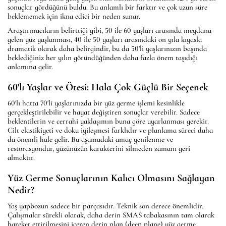
sonuçlar gördüğünü buldu. Bu anlamlı bir farktır ve çok uzun süre
beklememek için ikna edici bir neden sunar.
Araştırmacıların belirttiği gibi, 50 ile 60 yaşları arasında meydana
gelen yüz yaşlanması, 40 ile 50 yaşları arasındaki on yıla kıyasla
dramatik olarak daha belirgindir, bu da 50'li yaşlarınızın başında
beklediğiniz her yılın göründüğünden daha fazla önem taşıdığı
anlamına gelir.
60'lı Yaşlar ve Ötesi: Hala Çok Güçlü Bir Seçenek
60'lı hatta 70'li yaşlarınızda bir yüz germe işlemi kesinlikle
gerçekleştirilebilir ve hayat değiştiren sonuçlar verebilir. Sadece
beklentilerin ve cerrahi yaklaşımın buna göre uyarlanması gerekir.
Cilt elastikiyeti ve doku iyileşmesi farklıdır ve planlama süreci daha
da önemli hale gelir. Bu aşamadaki amaç yenilenme ve
restorasyondur, yüzünüzün karakterini silmeden zamanı geri
almaktır.
Yüz Germe Sonuçlarının Kalıcı Olmasını Sağlayan
Nedir?
Yaş yapbozun sadece bir parçasıdır. Teknik son derece önemlidir.
Çalışmalar sürekli olarak, daha derin SMAS tabakasının tam olarak
hareket ettirilmesini içeren derin plan (deep plane) yüz germe