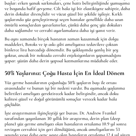
başlar: erken yanak sarkmaları, çene hattı belirginliğinde yumuşama
ve boyunda hafif gevşeme. Cilt hala iyi bir elastikiyete sahiptir, daha
derin dokular dirençlidir ve vücut güzel bir şekilde iyileşir. Kırklı
yaşlarında yüz gençleştirmeyi seçen hastalar genellikle daha uzun
ömürlü sonuçlardan yararlanırlar, çünkü daha genç yüz dokuları
daha sağlamdır ve cerrahi ayarlamalara daha iyi yanıt verir.
Bu aynı zamanda birçok hastanın zaman kazanmak için dolgu
maddeleri, Botoks ve ip askı gibi ameliyatsız tedavilere çoktan
binlerce lira harcadığı dönemdir. Bu yaklaşımda yanlış bir şey
yoktur, ancak bir noktada cerrahi enjeksiyonların yapamadığını
yapar: yüzün daha derin yapısal katmanlarına müdahale eder.
50'li Yaşlarınız: Çoğu Hasta İçin En İdeal Dönem
Yüz germe hastalarının çoğunluğu 50'li yaşların başı ile ortası
arasındadır ve bunun iyi bir nedeni vardır. Bu aşamada yaşlanma
belirtileri ameliyatı gerektirecek kadar belirgindir, ancak doku
kalitesi güzel ve doğal görünümlü sonuçlar verecek kadar hala
güçlüdür.
İşte araştırmanın ilginçleştiği yer burası. Dr. Andrew Frankel
tarafından yayınlanan 30 yıllık bir araştırma, derin plan (deep
plane) yüz germe ameliyatı olan hastaların ortalama 10.9 yıl sonra
revizyon cerrahisi için geri döndüğünü, ancak ameliyatlarını 53
yaşında veya daha genç yaşta olan hastaların ortalama 12.4 yıl süren