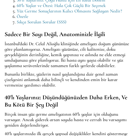
50'li Yaşlarınız: Çoğu Hasta İçin En İdeal Dönem
60'lı Yaşlar ve Ötesi: Hala Çok Güçlü Bir Seçenek
Yüz Germe Sonuçlarının Kalıcı Olmasını Sağlayan Nedir?
Özetle
Sıkça Sorulan Sorular (SSS)
Sadece Bir Sayı Değil, Anatominizle İlgili
İstanbul'daki Dr. Celal Alioğlu kliniğinde ameliyatı doğum gününüze
göre planlamıyoruz. Ameliyatı yüzünüze, cilt kalitenize, doku
gevşekliğinin derinliğine, kemik yapınıza ve aslında ne elde etmeyi
umduğunuza göre planlıyoruz. İki hasta aynı yaşta olabilir ve yüz
yaşlanma serüvenlerinde tamamen farklı yerlerde olabilirler.
Bununla birlikte, yüzlerin nasıl yaşlandığına dair genel zaman
çizelgesini anlamak daha bilinçli ve kendinden emin bir karar
vermenize yardımcı olabilir.
40'lı Yaşlarınız: Düşündüğünüzden Daha Erken, Ve
Bu Kötü Bir Şey Değil
Birçok insan yüz germe ameliyatının 60'lı yaşlar için olduğunu
varsayar. Ancak giderek artan sayıda hasta ve cerrah bu varsayımı
yeniden değerlendiriyor.
40'lı yaşlarınızda ilk gerçek yapısal değişiklikler kendini göstermeye