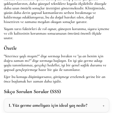
yaklaşımlarının, daha yüzeysel tekniklere kıyasla ölçülebilir düzeyde
daha uzun ömürlü sonuçlar ürettiğini göstermektedir. Kliniğimizde,
yüzün daha derin yapısal katmanlarını serbest bırakmaya ve
kaldırmaya odaklanıyoruz, bu da doğal hareket eden, doğal
hissettiren ve zamana meydan okuyan sonuçlar yaratır.
Yaşam tarzı faktörleri de rol oynar, güneşten korunma, sigara içmeme
ve cilt kalitesinin korunması sonucunuzun ömrünü önemli ölçüde
uzatır.
Özetle
"Yeterince yaşlı mıyım?" diye sormayı bırakın ve "şu an benim için
doğru zaman mı?" diye sormaya başlayın. En iyi yüz germe adayı
yaşla tanımlanmaz, gerçekçi hedefler, iyi bir genel sağlık durumu ve
yapısal gençleştirmeye hazır bir yüz ile tanımlanır.
Eğer bu konuyu düşünüyorsanız, görüşmeye ertelemek yerine bir an
önce başlamak her zaman daha iyidir.
Sıkça Sorulan Sorular (SSS)
1. Yüz germe ameliyatı için ideal yaş nedir?