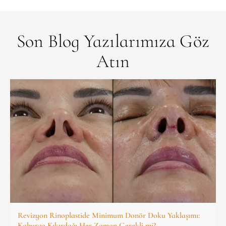
Son Blog Yazılarımıza Göz
Atın
Revizyon Rinoplastide Minimum Donör Doku Yaklaşımı:
Kaburga Kıkırdağı Her Zaman Gerekli mi?