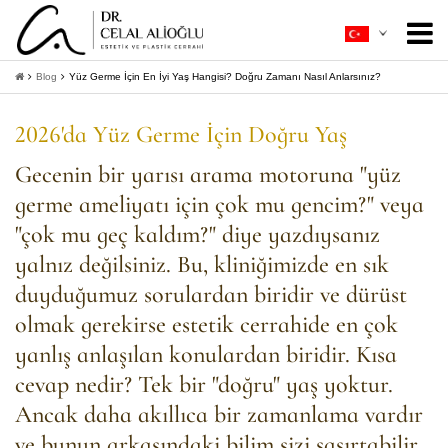
Hakkımda
+
Blog
Yüz Germe İçin En İyi Yaş Hangisi? Doğru Zamanı Nasıl Anlarsınız?
Estetik Cerrahi
+
2026'da Yüz Germe İçin Doğru Yaş
Ameliyatsız Estetik
+
Gecenin bir yarısı arama motoruna "yüz
germe ameliyatı için çok mu gencim?" veya
Hasta Rehberi
+
"çok mu geç kaldım?" diye yazdıysanız
İletişim
yalnız değilsiniz. Bu, kliniğimizde en sık
duyduğumuz sorulardan biridir ve dürüst
+
Bilgi Al
olmak gerekirse estetik cerrahide en çok
yanlış anlaşılan konulardan biridir. Kısa
cevap nedir? Tek bir "doğru" yaş yoktur.
Ancak daha akıllıca bir zamanlama vardır
ve bunun arkasındaki bilim sizi şaşırtabilir.