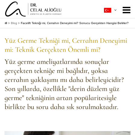
Hakkımda
+
Blog
Facelift Tekniği mi, Cerrahın Deneyimi mi? Sonucu Gerçekten Hangisi Belirler?
Estetik Cerrahi
+
Yüz Germe Tekniği mi, Cerrahın Deneyimi
mi: Teknik Gerçekten Önemli mi?
Ameliyatsız Estetik
+
Yüz germe ameliyatlarında sonuçlar
Hasta Rehberi
+
gerçekten tekniğe mi bağlıdır, yoksa
İletişim
cerrahın yaklaşımı mı daha belirleyicidir?
Son yıllarda, özellikle "derin düzlem yüz
+
Bilgi Al
germe" tekniğinin artan popülaritesiyle
birlikte bu soru daha sık sorulmaktadır.