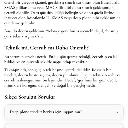
Genel bir çerçeve çizmek gerekirse; sınırlı sarkması olan hastalarda
SMAS pilikasyonu veya MACS lift gibi daha sınırlı yaklaşımlar
yeterli olabilir. Orta yüz düşüklüğü belirgin ve daha güçlü lifting
ihtiyacı olan hastalarda Hi-SMAS veya deep plane gibi yaklaşımlar
gündeme gelebilir.
Burada doğru yaklaşım; “tekniğe göre hasta seçmek” değil, “hastaya
göre teknik seçmek”tir.
Teknik mi, Cerrah mı Daha Önemli?
Bu sorunun cevabı nettir:
En iyi yüz germe tekniği, cerrahın en iyi
bildiği ve en güvenli şekilde uyguladığı tekniktir.
Tekniğin adı, sonuç için tek başına yeterli değildir. Başarılı bir
facelift; doğru hasta seçimi, doğru planlama, uygun teknik tercihi ve
cerrahın deneyiminin birleşimidir. Hedef; “gerilmiş bir yüz” değil,
mimikleri koruyan, dengeli ve doğal bir gençleşmedir.
Sıkça Sorulan Sorular
Deep plane facelift herkes için uygun mu?