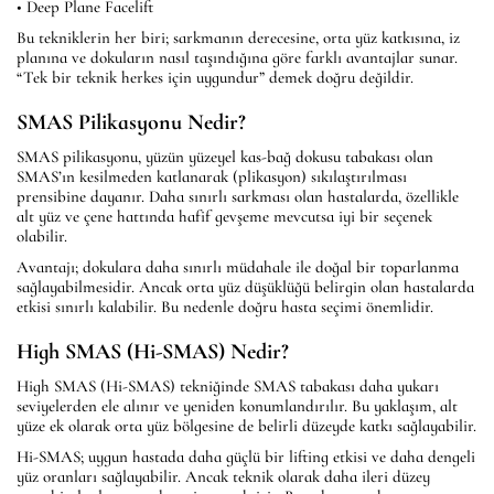
• Deep Plane Facelift
Bu tekniklerin her biri; sarkmanın derecesine, orta yüz katkısına, iz
planına ve dokuların nasıl taşındığına göre farklı avantajlar sunar.
“Tek bir teknik herkes için uygundur” demek doğru değildir.
SMAS Pilikasyonu Nedir?
SMAS pilikasyonu, yüzün yüzeyel kas-bağ dokusu tabakası olan
SMAS’ın kesilmeden katlanarak (plikasyon) sıkılaştırılması
prensibine dayanır. Daha sınırlı sarkması olan hastalarda, özellikle
alt yüz ve çene hattında hafif gevşeme mevcutsa iyi bir seçenek
olabilir.
Avantajı; dokulara daha sınırlı müdahale ile doğal bir toparlanma
sağlayabilmesidir. Ancak orta yüz düşüklüğü belirgin olan hastalarda
etkisi sınırlı kalabilir. Bu nedenle doğru hasta seçimi önemlidir.
High SMAS (Hi-SMAS) Nedir?
High SMAS (Hi-SMAS) tekniğinde SMAS tabakası daha yukarı
seviyelerden ele alınır ve yeniden konumlandırılır. Bu yaklaşım, alt
yüze ek olarak orta yüz bölgesine de belirli düzeyde katkı sağlayabilir.
Hi-SMAS; uygun hastada daha güçlü bir lifting etkisi ve daha dengeli
yüz oranları sağlayabilir. Ancak teknik olarak daha ileri düzey