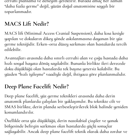
cerrahi planlama ve deneyim gerektirir. Burada amaç her zaman
“daha fazla germe” değil, yüzün doğal anatomisine saygılı bir
toparlanmadır.
MACS Lift Nedir?
MACS lift (Minimal Access Cranial Suspension), daha kısa kesiyle
yapılan ve dokuların dikey yönde askılanmasına dayanan bir yüz
germe tekniğidir. Erken–orta düzey sarkması olan hastalarda tercih
edilebilir.
Avantajları arasında daha sınırlı cerrahi alan ve çoğu hastada daha
hızlı sosyal hayata dönüş sayılabilir. Bununla birlikte ileri derecede
doku düşüklüğü olan hastalarda tek başına yetersiz kalabilir. Bu
yüzden “hızlı iyileşme” vaadiyle değil, ihtiyaca göre planlanmalıdır.
Deep Plane Facelift Nedir?
Deep plane facelift, yüz germe teknikleri arasında daha derin
anatomik planlarda çalışılan bir yaklaşımdır. Bu teknikte cilt ve
SMAS birlikte, derin planda serbestleştirilerek blok halinde yeniden
konumlandırılır.
Özellikle orta yüz düşüklüğü, derin nazolabial çizgiler ve yanak
bölgesinde belirgin sarkması olan hastalarda güçlü sonuçlar
sağlayabilir. Ancak deep plane facelift teknik olarak daha zordur ve