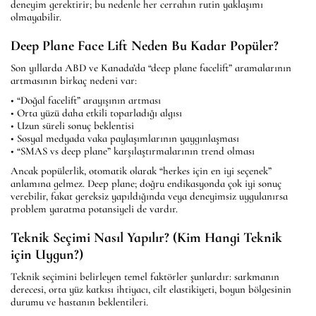
deneyim gerektirir; bu nedenle her cerrahın rutin yaklaşımı
olmayabilir.
Deep Plane Face Lift Neden Bu Kadar Popüler?
Son yıllarda ABD ve Kanada’da “deep plane facelift” aramalarının
artmasının birkaç nedeni var:
• “Doğal facelift” arayışının artması
• Orta yüzü daha etkili toparladığı algısı
• Uzun süreli sonuç beklentisi
• Sosyal medyada vaka paylaşımlarının yaygınlaşması
• “SMAS vs deep plane” karşılaştırmalarının trend olması
Ancak popülerlik, otomatik olarak “herkes için en iyi seçenek”
anlamına gelmez. Deep plane; doğru endikasyonda çok iyi sonuç
verebilir, fakat gereksiz yapıldığında veya deneyimsiz uygulanırsa
problem yaratma potansiyeli de vardır.
Teknik Seçimi Nasıl Yapılır? (Kim Hangi Teknik
için Uygun?)
Teknik seçimini belirleyen temel faktörler şunlardır: sarkmanın
derecesi, orta yüz katkısı ihtiyacı, cilt elastikiyeti, boyun bölgesinin
durumu ve hastanın beklentileri.