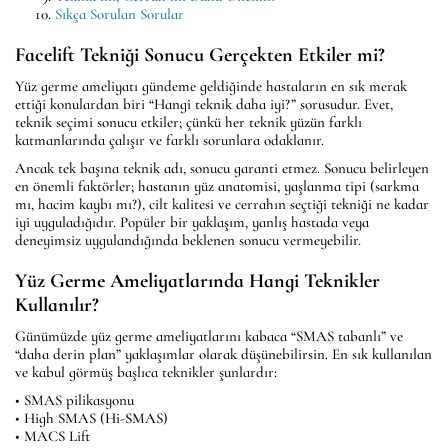
Sıkça Sorulan Sorular
Facelift Tekniği Sonucu Gerçekten Etkiler mi?
Yüz germe ameliyatı gündeme geldiğinde hastaların en sık merak
ettiği konulardan biri “Hangi teknik daha iyi?” sorusudur. Evet,
teknik seçimi sonucu etkiler; çünkü her teknik yüzün farklı
katmanlarında çalışır ve farklı sorunlara odaklanır.
Ancak tek başına teknik adı, sonucu garanti etmez. Sonucu belirleyen
en önemli faktörler; hastanın yüz anatomisi, yaşlanma tipi (sarkma
mı, hacim kaybı mı?), cilt kalitesi ve cerrahın seçtiği tekniği ne kadar
iyi uyguladığıdır. Popüler bir yaklaşım, yanlış hastada veya
deneyimsiz uygulandığında beklenen sonucu vermeyebilir.
Yüz Germe Ameliyatlarında Hangi Teknikler
Kullanılır?
Günümüzde yüz germe ameliyatlarını kabaca “SMAS tabanlı” ve
“daha derin plan” yaklaşımlar olarak düşünebilirsin. En sık kullanılan
ve kabul görmüş başlıca teknikler şunlardır:
• SMAS pilikasyonu
• High SMAS (Hi-SMAS)
• MACS Lift