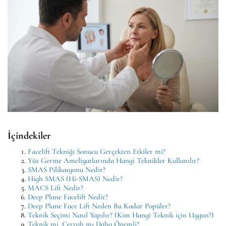
İçindekiler
Facelift Tekniği Sonucu Gerçekten Etkiler mi?
Yüz Germe Ameliyatlarında Hangi Teknikler Kullanılır?
SMAS Pilikasyonu Nedir?
High SMAS (Hi-SMAS) Nedir?
MACS Lift Nedir?
Deep Plane Facelift Nedir?
Deep Plane Face Lift Neden Bu Kadar Popüler?
Teknik Seçimi Nasıl Yapılır? (Kim Hangi Teknik için Uygun?)
Teknik mi, Cerrah mı Daha Önemli?