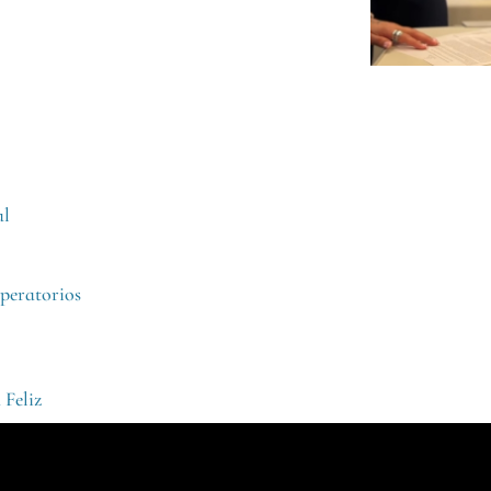
al
peratorios
 Feliz