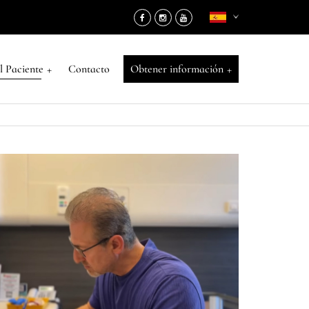
+
+
l Paciente
Contacto
Obtener información