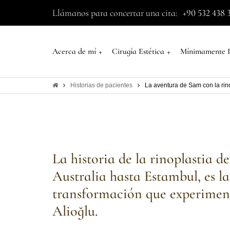
Llámanos para concertar una cita:
+90 532 438 
+
+
Acerca de mí
Cirugía Estética
Mínimamente I
Historias de pacientes
La aventura de Sam con la rino
La historia de la rinoplastia d
Australia hasta Estambul, es la
transformación que experimentó
Alioğlu.