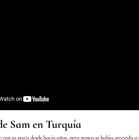
 de Sam en Turquía
 con su nariz desde hacía años, pero nunca se había atrevido a 