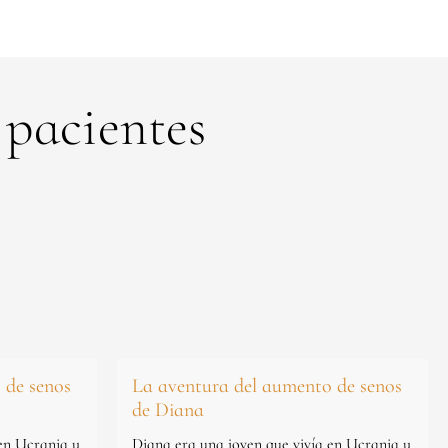
 pacientes
 de senos
La aventura del aumento de senos
de Diana
 en Ucrania y
Diana era una joven que vivía en Ucrania y