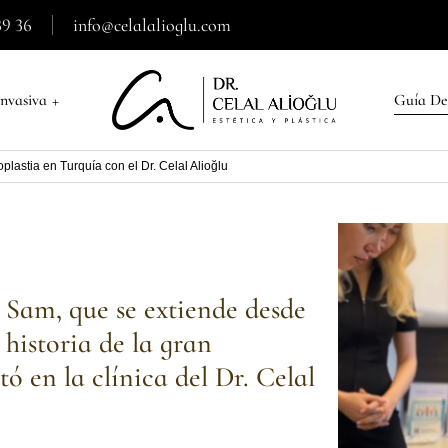
39 36
info@celalalioglu.com
+
nvasiva
Guía De
plastia en Turquía con el Dr. Celal Alioğlu
e Sam, que se extiende desde
 historia de la gran
 en la clínica del Dr. Celal