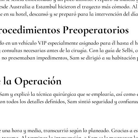
esde Australia a Estambul hicieron el trayecto más cómodo. Al 
 en su hotel, descansó y se preparó para la intervención del día
rocedimientos Preoperatorios
 en un vehículo VIP especialmente asignado para él hasta el hos
y consultas necesarias antes de la cirugía. Con la guía de Selbi
es no presentaban impedimentos, Sam se dirigió a su habitación 
e la Operación
 Sam y explicó la técnica quirúrgica que se emplearía, así como 
on todos los detalles definidos, Sam sintió seguridad y confianza
una hora y media, transcurrió según lo planeado. Gracias a e
o trauma. Al terminar la intervención, a Sam se le mostraron la