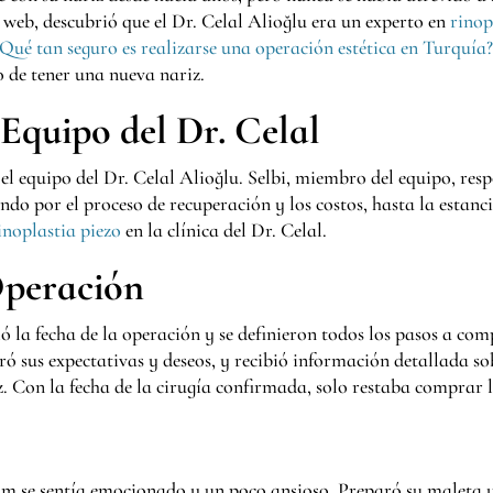
 web, descubrió que el Dr. Celal Alioğlu era un experto en
rinop
¿Qué tan seguro es realizarse una operación estética en Turquía
 de tener una nueva nariz.
Equipo del Dr. Celal
l equipo del Dr. Celal Alioğlu. Selbi, miembro del equipo, res
ndo por el proceso de recuperación y los costos, hasta la esta
inoplastia piezo
en la clínica del Dr. Celal.
Operación
ió la fecha de la operación y se definieron todos los pasos a c
teró sus expectativas y deseos, y recibió información detallada so
iz. Con la fecha de la cirugía confirmada, solo restaba comprar 
Sam se sentía emocionado y un poco ansioso. Preparó su maleta 